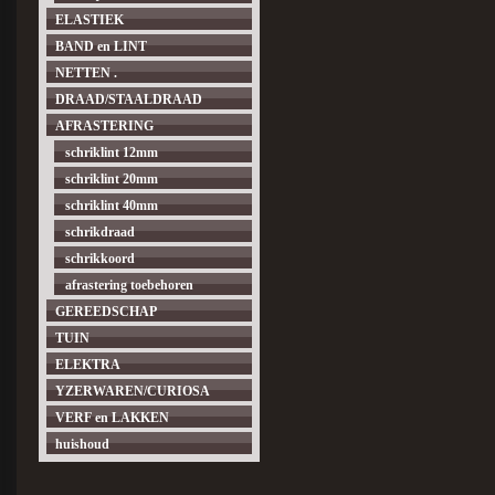
ELASTIEK
BAND en LINT
NETTEN .
DRAAD/STAALDRAAD
AFRASTERING
schriklint 12mm
schriklint 20mm
schriklint 40mm
schrikdraad
schrikkoord
afrastering toebehoren
GEREEDSCHAP
TUIN
ELEKTRA
YZERWAREN/CURIOSA
VERF en LAKKEN
huishoud