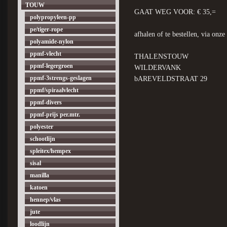
TOUW
GAAT WEG VOOR: € 35,=
polypropyleen-pp
pe/tiger-rope
afhalen of te bestellen, via onze
polyamide-nylon
ppmf-vlecht
THALENSTOUW
ppmf-legergroen
WILDERVANK
ppmf-3strengs-geslagen
bAREVELDSTRAAT 29
ppmf/spiraalvlecht
ppmf-divers
ppmf-prijs per.mtr.
polyester
schootlijn
spleitex/hempex
sisal
manilla
katoen
hennep/vlas
jute
loodlijn