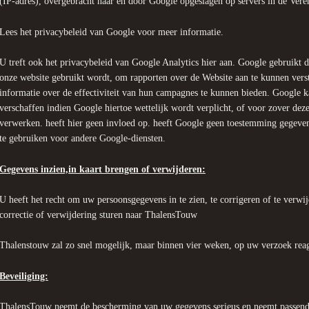
(IP-adres), overgebracht naar en door Google opgeslagen op servers in de Vere
Lees het privacybeleid van Google voor meer informatie.
U treft ook het privacybeleid van Google Analytics hier aan. Google gebruikt 
onze website gebruikt wordt, om rapporten over de Website aan te kunnen vers
informatie over de effectiviteit van hun campagnes te kunnen bieden. Google k
verschaffen indien Google hiertoe wettelijk wordt verplicht, of voor zover de
verwerken. heeft hier geen invloed op. heeft Google geen toestemming gegeve
te gebruiken voor andere Google-diensten.
Gegevens inzien,in kaart brengen of verwijderen:
U heeft het recht om uw persoonsgegevens in te zien, te corrigeren of te verwi
correctie of verwijdering sturen naar ThalensTouw
Thalenstouw zal zo snel mogelijk, maar binnen vier weken, op uw verzoek rea
Beveiliging:
ThalensTouw neemt de bescherming van uw gegevens serieus en neemt passende