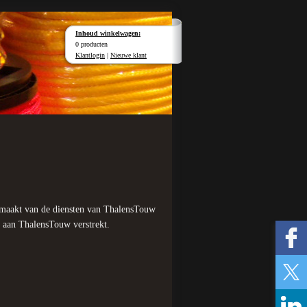
Inhoud winkelwagen:
0 producten
Klantlogin
|
Nieuwe klant
aakt van de diensten van ThalensTouw
e aan ThalensTouw verstrekt.