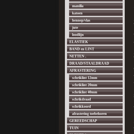
manilla
katoen
hennep/vlas
jute
loodlijn
ELASTIEK
BAND en LINT
NETTEN .
DRAAD/STAALDRAAD
AFRASTERING
schriklint 12mm
schriklint 20mm
schriklint 40mm
schrikdraad
schrikkoord
afrastering toebehoren
GEREEDSCHAP
TUIN