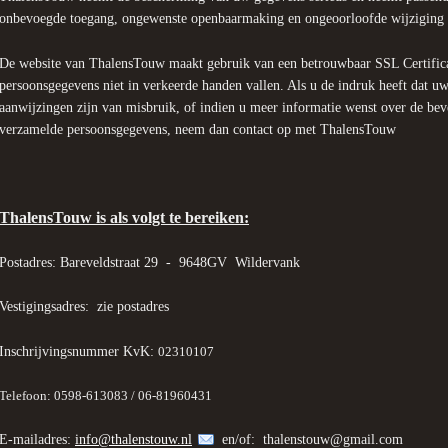
onbevoegde toegang, ongewenste openbaarmaking en ongeoorloofde wijziging t
De website van ThalensTouw maakt gebruik van een betrouwbaar SSL Certifica
persoonsgegevens niet in verkeerde handen vallen. Als u de indruk heeft dat uw
aanwijzingen zijn van misbruik, of indien u meer informatie wenst over de be
verzamelde persoonsgegevens, neem dan contact op met ThalensTouw
ThalensTouw is als volgt te bereiken:
Postadres: Bareveldstraat 29 - 9648GV Wildervank
Vestigingsadres: zie postadres
Inschrijvingsnummer KvK:
02310107
Telefoon: 0598-613083 / 06-81960431
E-mailadres:
info@thalenstouw.nl
en/of: thalenstouw@gmail.com