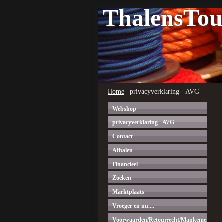
ThalensTo
Home
| privacyverklaring - AVG
Webshop
privacyverklaring - AVG
Contact
Afhalen
Financieel
Zoeken
Marktplaats
Vroeger en nu....
Voorwaarden/Retourrecht/Mankementen.