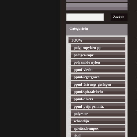
Zoeken
Categorieën
TOUW
polypropyleen-pp
pe/tiger-rope
polyamide-nylon
ppmf-vlecht
ppmf-legergroen
ppmf-3strengs-geslagen
ppmf/spiraalvlecht
ppmf-divers
ppmf-prijs per.mtr.
polyester
schootlijn
spleitex/hempex
sisal