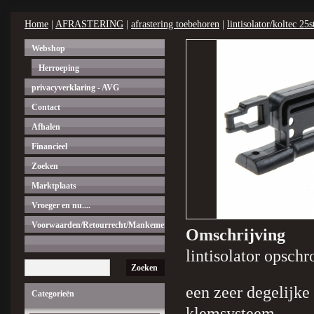
Home
|
AFRASTERING
|
afrastering toebehoren
|
lintisolator/koltec 25
Webshop
Herroeping
privacyverklaring - AVG
Contact
Afhalen
Financieel
Zoeken
Marktplaats
Vroeger en nu....
Voorwaarden/Retourrecht/Mankementen.
Omschrijving
lintisolator opsch
Zoeken
een zeer degelijk
Categorieën
klemsysteem