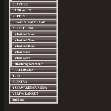
ELASTIEK
BAND en LINT
NETTEN .
DRAAD/STAALDRAAD
AFRASTERING
schriklint 12mm
schriklint 20mm
schriklint 40mm
schrikdraad
schrikkoord
afrastering toebehoren
GEREEDSCHAP
TUIN
ELEKTRA
YZERWAREN/CURIOSA
VERF en LAKKEN
huishoud