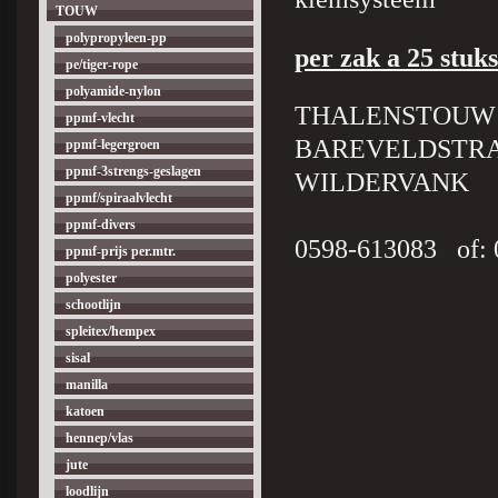
TOUW
polypropyleen-pp
per zak a 25 stuks
pe/tiger-rope
polyamide-nylon
THALENSTOUW
ppmf-vlecht
BAREVELDSTRA
ppmf-legergroen
ppmf-3strengs-geslagen
WILDERVANK
ppmf/spiraalvlecht
ppmf-divers
0598-613083 of: 
ppmf-prijs per.mtr.
polyester
schootlijn
spleitex/hempex
sisal
manilla
katoen
hennep/vlas
jute
loodlijn